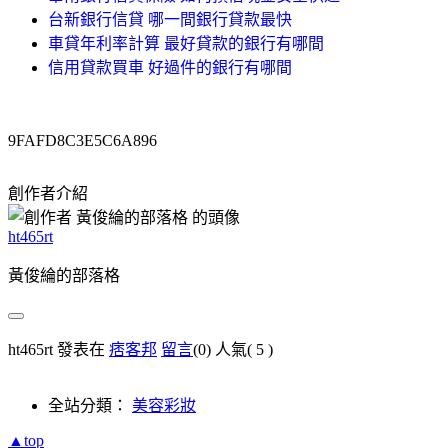
台新銀行信貸 哪一間銀行貸款最快
車貸年利率計算 最好貸款的銀行有哪間
信用貸款買車 好過件的銀行有哪間
9FAFD8C3E5C6A896
創作者介紹
ht465rt
黃俊綸的部落格
ht465rt 發表在
痞客邦
留言
(0)
人氣(
5
)
全站分類：
美容彩妝
▲top