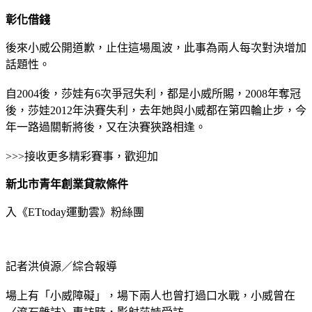
彰化借錢
後來小威公開道歉，止住這場風波，此事為兩人每次對決增加
話題性。
自2004後，莎娃有6次爭冠失利，都是小威所賜，2008年奪冠
後，莎娃2012年決賽失利，去年她與小威都在第四輪止步，今
年一路過關斬將後，又在決賽狹路相逢。
>>>接收更多精彩賽事，歡迎加
新北市青年創業貸款條件
入《ETtoday運動雲》粉絲團
記者洪偵源／綜合報導
場上有「小威障礙」，場下兩人也曾打過口水戰，小威曾在