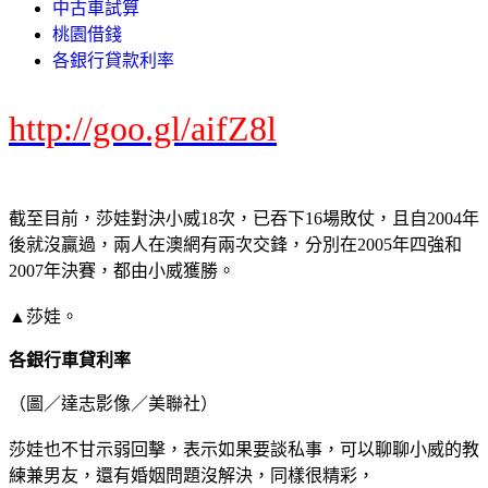
中古車試算
桃園借錢
各銀行貸款利率
http://goo.gl/aifZ8l
截至目前，莎娃對決小威18次，已吞下16場敗仗，且自2004年
後就沒贏過，兩人在澳網有兩次交鋒，分別在2005年四強和
2007年決賽，都由小威獲勝。
▲莎娃。
各銀行車貸利率
（圖／達志影像／美聯社）
莎娃也不甘示弱回擊，表示如果要談私事，可以聊聊小威的教
練兼男友，還有婚姻問題沒解決，同樣很精彩，