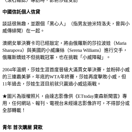
〈滾石雜誌〉專訪時，影射莎娃受訪
中國信託個人信貸
談話很無趣，並跟個「黑心人」（指男友迪米特洛夫，曾與小
威傳緋聞）在一起。
澳網女單決賽卡司已經敲定，將由俄羅斯的莎拉波娃（Maria
Sharapova）與美國的小威廉絲（Serena Williams）進行交手，
俄羅斯嬌娃不但挑戰冠軍，也在挑戰「小威障礙」。
2004年溫網，莎娃生涯首度晉級大滿貫女單決賽，並粉碎小威
的三連霸美夢，年底的WTA年終賽，莎娃再度擊敗小威，但
11年過去，莎娃生涯目前就只贏過小威這兩戰。
★圖片為版權照片，由達志影像供《ETtoday東森新聞雲》專
用，任何網站、報刊、電視台未經達志影像許可，不得部分或
全部轉載！
青年 首次購屋 貸款