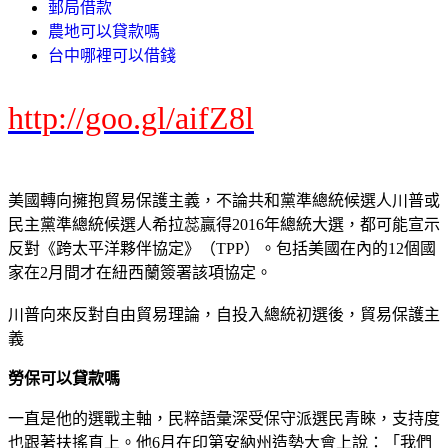
郵局借款
農地可以貸款嗎
台中哪裡可以借錢
http://goo.gl/aifZ8l
美國轉向擁抱貿易保護主義，不論共和黨準總統候選人川普或
民主黨準總統候選人希拉蕊贏得2016年總統大選，都可能宣示
反對《跨太平洋夥伴協定》（TPP）。包括美國在內的12個國
家在2月間才在紐西蘭簽署該項協定。
川普向來反對自由貿易理論，自投入總統初選後，貿易保護主
義
勞保可以貸款嗎
一直是他的選戰主軸，民粹語彙深受保守派選民青睞，支持度
也跟著扶搖直上。他6月在印第安納州造勢大會上說：「我們