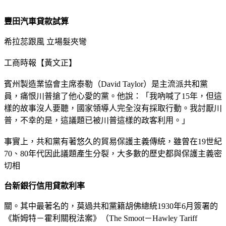
豐田汽車貸款試算
希拉蕊跟風 立場髮夾彎
工商時報【黃文正】
賓州製造業協會主席泰勒（David Taylor）是主流派共和黨
員，痛恨川普搶了他心愛的黨。他說：「我吶喊了15年，但這
樣的故事沒人要聽，國家領導人完全沒有採取行動。我討厭川
普，不幸的是，這議題已被川普這樣的政客利用。」
事實上，共和黨有著悠久的貿易保護主義傳統，雖曾在19世紀
70、80年代因此議題產生分裂，大多數的歷史都與保護主義密
切相
台新銀行信用貸款利率
關。其中最著名的，莫過共和黨籍胡佛總統1930年6月簽署的
《斯姆特－霍利關稅法案》（The Smoot－Hawley Tariff