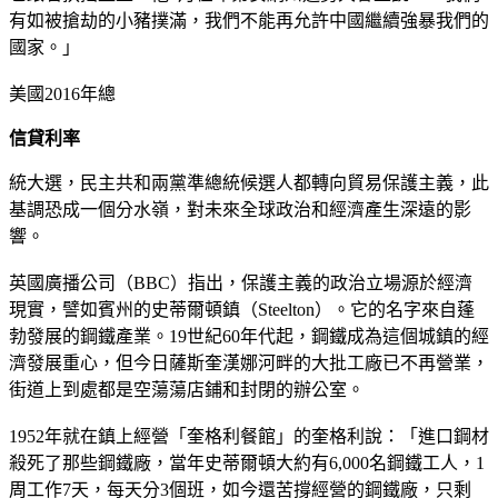
有如被搶劫的小豬撲滿，我們不能再允許中國繼續強暴我們的
國家。」
美國2016年總
信貸利率
統大選，民主共和兩黨準總統候選人都轉向貿易保護主義，此
基調恐成一個分水嶺，對未來全球政治和經濟產生深遠的影
響。
英國廣播公司（BBC）指出，保護主義的政治立場源於經濟
現實，譬如賓州的史蒂爾頓鎮（Steelton）。它的名字來自蓬
勃發展的鋼鐵產業。19世紀60年代起，鋼鐵成為這個城鎮的經
濟發展重心，但今日薩斯奎漢娜河畔的大批工廠已不再營業，
街道上到處都是空蕩蕩店鋪和封閉的辦公室。
1952年就在鎮上經營「奎格利餐館」的奎格利說：「進口鋼材
殺死了那些鋼鐵廠，當年史蒂爾頓大約有6,000名鋼鐵工人，1
周工作7天，每天分3個班，如今還苦撐經營的鋼鐵廠，只剩