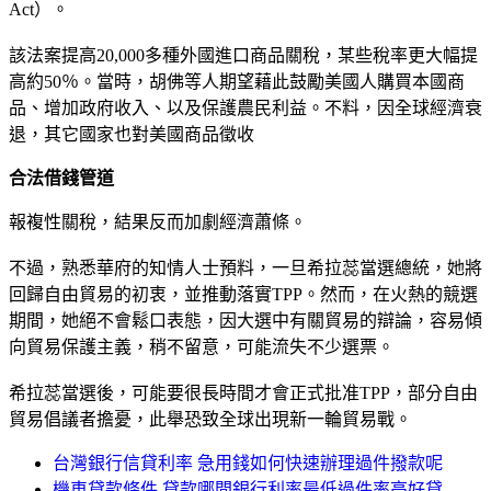
Act）。
該法案提高20,000多種外國進口商品關稅，某些稅率更大幅提
高約50％。當時，胡佛等人期望藉此鼓勵美國人購買本國商
品、增加政府收入、以及保護農民利益。不料，因全球經濟衰
退，其它國家也對美國商品徵收
合法借錢管道
報複性關稅，結果反而加劇經濟蕭條。
不過，熟悉華府的知情人士預料，一旦希拉蕊當選總統，她將
回歸自由貿易的初衷，並推動落實TPP。然而，在火熱的競選
期間，她絕不會鬆口表態，因大選中有關貿易的辯論，容易傾
向貿易保護主義，稍不留意，可能流失不少選票。
希拉蕊當選後，可能要很長時間才會正式批准TPP，部分自由
貿易倡議者擔憂，此舉恐致全球出現新一輪貿易戰。
台灣銀行信貸利率 急用錢如何快速辦理過件撥款呢
機車貸款條件 貸款哪間銀行利率最低過件率高好貸