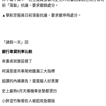
前「落髮」抗議，要求撤銷處分。
▲華航空服員日前落髮抗議，要求撤停飛處分。
「請假一天」回
銀行車貸利率比較
來書桌就變這樣了
柯滿意度吊車尾她酸漏三大指標
超讚的內褲廣告！蛋蛋擬人好真實
史上最熱6月天連機車坐墊都燙凹
小胖混竹聯曾砍人被起底急關版