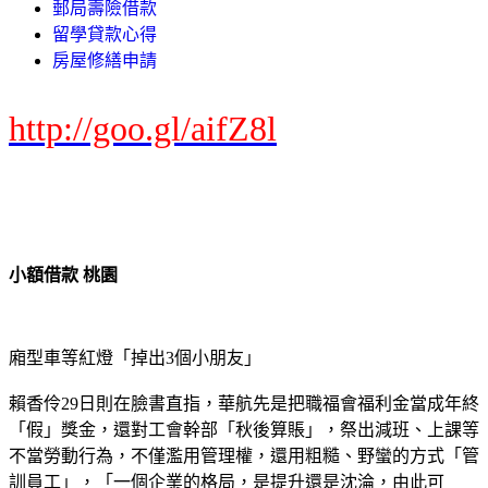
郵局壽險借款
留學貸款心得
房屋修繕申請
http://goo.gl/aifZ8l
小額借款 桃園
廂型車等紅燈「掉出3個小朋友」
賴香伶29日則在臉書直指，華航先是把職福會福利金當成年終
「假」獎金，還對工會幹部「秋後算賬」，祭出減班、上課等
不當勞動行為，不僅濫用管理權，還用粗糙、野蠻的方式「管
訓員工」，「一個企業的格局，是提升還是沈淪，由此可