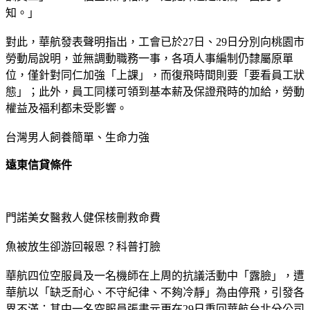
知。」
對此，華航發表聲明指出，工會已於27日、29日分別向桃園市
勞動局說明，並無調動職務一事，各項人事編制仍隸屬原單
位，僅針對同仁加強「上課」，而復飛時間則要「要看員工狀
態」；此外，員工同樣可領到基本薪及保證飛時的加給，勞動
權益及福利都未受影響。
台灣男人飼養簡單、生命力強
遠東信貸條件
門諾美女醫救人健保核刪救命費
魚被放生卻游回報恩？科普打臉
華航四位空服員及一名機師在上周的抗議活動中「露臉」，遭
華航以「缺乏耐心、不守紀律、不夠冷靜」為由停飛，引發各
界不滿；其中一名空服員張書元更在29日重回華航台北分公司