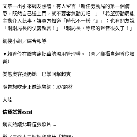
文章一出引來網友熱議，有人留言「新任勞動局的第一個病
患，既然自己送上門，就不要客氣動刀吧！」「希望勞動局能
主動介入此事，讓資方知道『時代不一樣了』」；也有網友說
「謝謝局長的仗義執言！」「賴局長，等您的聲音很久了！」
網搜小組／綜合報導
▼賴香伶在臉書痛批華航濫用管理權。（圖／翻攝自賴香伶臉
書）
變態奧客揉奶她一巴掌回擊超爽
廣告想吹走正妹泳裝網：AV題材
大陸
信貸試算excel
網友熱議北韓這張照片....