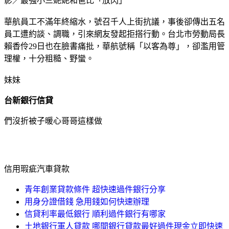
影／最強小三妮妮和爸比「放閃」
華航員工不滿年終縮水，號召千人上街抗議，事後卻傳出五名
員工遭約談、調職，引來網友發起拒搭行動。台北市勞動局長
賴香伶29日也在臉書痛批，華航號稱「以客為尊」，卻濫用管
理權，十分粗糙、野蠻。
妹妹
台新銀行信貸
們沒折被子暖心哥哥這樣做
信用瑕疵汽車貸款
青年創業貸款條件 超快速過件銀行分享
用身分證借錢 急用錢如何快速辦理
信貸利率最低銀行 順利過件銀行有哪家
土地銀行軍人貸款 哪間銀行貸款最好過件現金立即快速