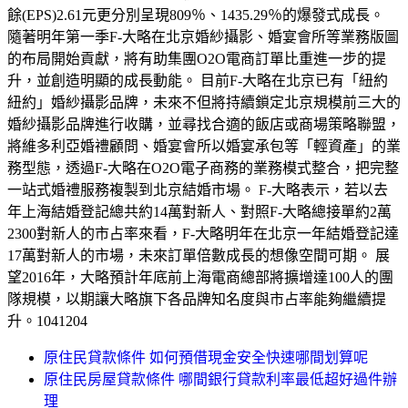
餘(EPS)2.61元更分別呈現809％、1435.29％的爆發式成長。
隨著明年第一季F-大略在北京婚紗攝影、婚宴會所等業務版圖
的布局開始貢獻，將有助集團O2O電商訂單比重進一步的提
升，並創造明顯的成長動能。 目前F-大略在北京已有「紐約
紐約」婚紗攝影品牌，未來不但將持續鎖定北京規模前三大的
婚紗攝影品牌進行收購，並尋找合適的飯店或商場策略聯盟，
將維多利亞婚禮顧問、婚宴會所以婚宴承包等「輕資產」的業
務型態，透過F-大略在O2O電子商務的業務模式整合，把完整
一站式婚禮服務複製到北京結婚市場。 F-大略表示，若以去
年上海結婚登記總共約14萬對新人、對照F-大略總接單約2萬
2300對新人的市占率來看，F-大略明年在北京一年結婚登記達
17萬對新人的市場，未來訂單倍數成長的想像空間可期。 展
望2016年，大略預計年底前上海電商總部將擴增達100人的團
隊規模，以期讓大略旗下各品牌知名度與市占率能夠繼續提
升。1041204
原住民貸款條件 如何預借現金安全快速哪間划算呢
原住民房屋貸款條件 哪間銀行貸款利率最低超好過件辦
理