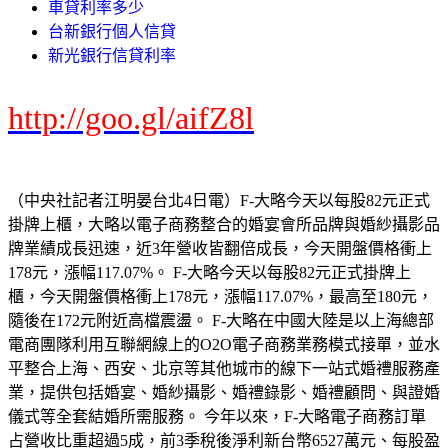
車貸利率多少
台新銀行個人信貸
新光銀行信貸利率
http://goo.gl/aifZ8l
（中央社記者江明晏台北4日電）F-大略今天以每股82元正式
掛牌上櫃，大略以電子商務整合的婚宴會所品牌與婚紗攝影品
牌業績成長迅速，近3年營收皆翻倍成長，今天開盤價格衝上
178元，漲幅117.07%。 F-大略今天以每股82元正式掛牌上
櫃，今天開盤價格衝上178元，漲幅117.07%，最高至180元，
隨後在172元附近高檔震盪。 F-大略在中國大陸是以上海總部
電商團隊利用互聯網線上的O2O電子商務業務模式接單，並水
平整合上海、西安、北京等其他城市的線下一站式婚禮服務產
業，提供包括婚宴、婚紗攝影、婚禮錄影、婚禮顧問、與證婚
儀式等全套結婚所需服務。 今年以來，F-大略電子商務訂單
占營收比重超過5成，前3季稅後淨利新台幣6527萬元、每股盈