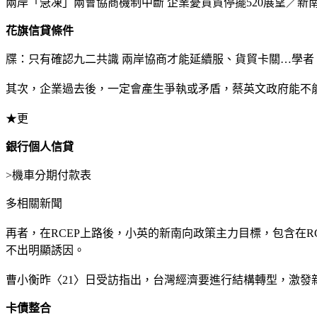
兩岸「急凍」兩會協商機制中斷 企業憂貨貿停擺520展望／新
花旗信貸條件
牒：只有確認九二共識 兩岸協商才能延續服、貨貿卡關…學者
其次，企業過去後，一定會產生爭執或矛盾，蔡英文政府能不
★更
銀行個人信貸
>
機車分期付款表
多相關新聞
再者，在RCEP上路後，小英的新南向政策主力目標，包含在
不出明顯誘因。
曹小衡昨〈21〉日受訪指出，台灣經濟要進行結構轉型，激
卡債整合