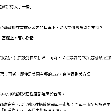
能就說得大了一些」。
是台灣政府在當前財政差的情況下，能否提供實際資金支持？
」基礎上。曹小衡指
貿協議、貨貿談判自然停滯。同時，過往簽署的23項協議所衍生
門票；再者，即使是美國主導的TPP，台灣得到美方認
與中方的經貿緊密程度都遠高於台灣。
新南向政策等，以告別以往過於依賴單一市場；而單一市場被解讀
，「但看準問題，不代表能解決問題」。