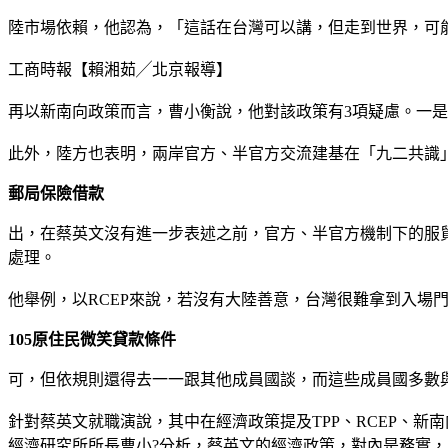
陸市場依賴，他認為，「這話在台灣可以講，但走到世界，可
工商時報【賴湘茹╱北京報導】
再以新南向政策而言，曹小衡說，他對該政策有3項疑慮。一
此外，陸方也表明，兩岸官方、半官方交流建基在「九二共識
郵局保險借款
出，在蔡英文沒有進一步表述之前，官方、半官方機制下的服
處理。
他舉例，以RCEP來說，若沒有大陸善意，台灣很難拿到入場
105原住民微笑貸款條件
可，但依規則還得去一一跟其他成員國談，而這些成員國多數
針對蔡英文就職演說，其中在經濟政策提及TPP、RCEP、
經濟研究所所長曹小?分析，蔡英文的經濟政策，對內是務實