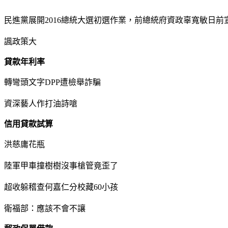
民進黨展開2016總統大選初選作業，前總統府資政辜寬敏日
諷政策大
貸款年利率
轉彎頭文字DPP遭檢舉詐騙
資深藝人作打油詩嗆
信用貸款試算
洪慈庸花瓶
陸軍甲車撞樹樹沒事槍管竟歪了
超收躲稽查何嘉仁分校藏60小孩
衛福部：應該不會不讓