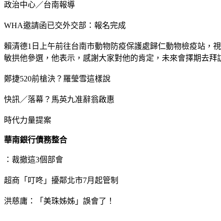
政治中心／台南報導
WHA邀請函已交外交部：報名完成
賴清德1日上午前往台南市動物防疫保護處歸仁動物檢疫站，
敏拱他參選，他表示，感謝大家對他的肯定，未來會擇期去拜
鄭捷520前槍決？羅瑩雪這樣說
快訊／落幕？馬英九准辭翁啟惠
時代力量提案
華南銀行債務整合
：裁撤這3個部會
超商「叮咚」擾鄰北市7月起管制
洪慈庸：「美珠姊姊」誤會了！