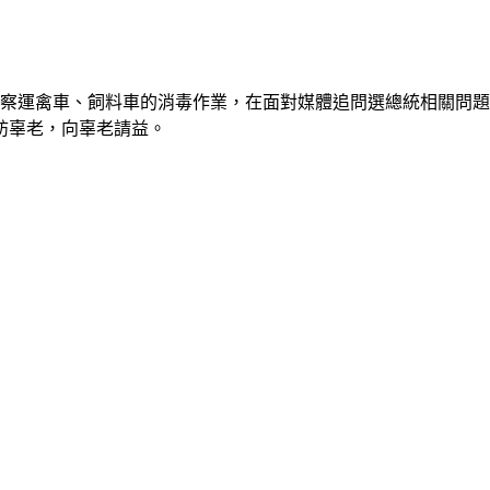
視察運禽車、飼料車的消毒作業，在面對媒體追問選總統相關問
訪辜老，向辜老請益。