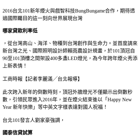
2016台北101新年煙火與戲智科技BungBungame合作，期待透
過國際矚目的這一刻向世界展現台灣
哪家貸款利率低
，從台灣高山、海洋、物種到台灣創作與生命力。並首度請來
新台灣之光、國際照明設計師賴雨農設計規畫，於101頂冠自
90至101頂樓之間架設400多盞LED燈光，為今年跨年煙火秀添
上新表情！
工商時報【記者李麗滿╱台北報導】
此次跨入新年的倒數時刻，頂冠外牆燈光不僅顯示出倒數秒
數，引領民眾進入2016年，並在煙火結束後以「Happy New
Year 新年快樂」等中英文字樣表達對國人祝福！
台北101發言人劉家豪強調，
國泰信貸試算