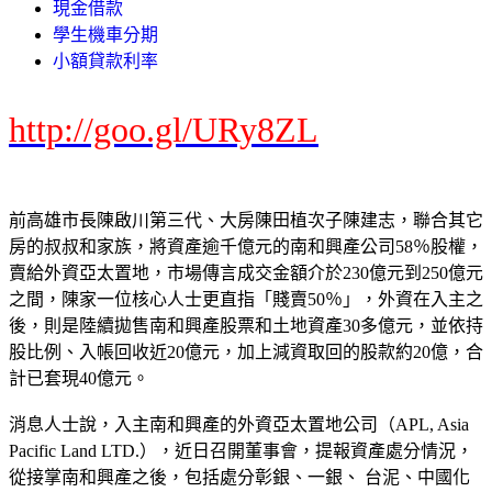
現金借款
學生機車分期
小額貸款利率
http://goo.gl/URy8ZL
前高雄市長陳啟川第三代、大房陳田植次子陳建志，聯合其它
房的叔叔和家族，將資產逾千億元的南和興產公司58％股權，
賣給外資亞太置地，市場傳言成交金額介於230億元到250億元
之間，陳家一位核心人士更直指「賤賣50％」，外資在入主之
後，則是陸續拋售南和興產股票和土地資產30多億元，並依持
股比例、入帳回收近20億元，加上減資取回的股款約20億，合
計已套現40億元。
消息人士說，入主南和興產的外資亞太置地公司（APL, Asia
Pacific Land LTD.），近日召開董事會，提報資產處分情況，
從接掌南和興產之後，包括處分彰銀、一銀、 台泥、中國化