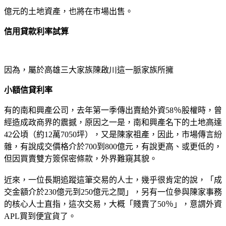
億元的土地資產，也將在市場出售。
信用貸款利率試算
因為，屬於高雄三大家族陳啟川這一脈家族所擁
小額信貸利率
有的南和興產公司，去年第一季傳出賣給外資58％股權時，曾
經造成政商界的震撼，原因之一是，南和興產名下的土地高達
42公頃（約12萬7050坪），又是陳家祖產，因此，市場傳言紛
雜，有說成交價格介於700到800億元，有說更高、或更低的，
但因買賣雙方簽保密條款，外界難窺其貌。
近來，一位長期追蹤這筆交易的人士，幾乎很肯定的說，「成
交金額介於230億元到250億元之間」，另有一位參與陳家事務
的核心人士直指，這次交易，大概「賤賣了50％」，意謂外資
APL買到便宜貨了。