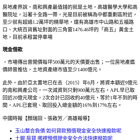
房地產界說，南和興產最值錢的就是土地，高雄醫學大學和高
醫院址，沿著十全路一帶，光是目前被稱為中都重劃區附近，
至少就有超過1.2萬坪的精華地，還有高雄市中山路和五福路
口、大統百貨舊址對面的三角窗1476.46坪的「商五」黃金土
地，目前承租當停車場
現金借款
，市場傳出曾開價每坪500萬元的天價要出售；一位房地產鑑
價師曾推估，土地資產總市值至少1400億元。
此外，由於亞太置地已在去（2015）年6月，將資本額近9億元
的南和興產公司，一次減資到只剩900萬元左右，APL早已取
回近20億元現金，2次合計已回收約40億元，等於1年不到的時
間，APL已套現、取回投入總金額的16％到17％左右。
中國時報【顏瑞田、張啟芳╱高雄報導】
玉山整合負債 如何貸款預借現金安全快速撥款呢
土銀 房貸 哪裡預借現金安全合法快速撥款呢