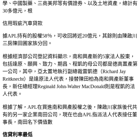
學、中國製藥、三商美邦等有價證券、以及土地資產，總計有
30多億元，根
信用瑕疵汽車貸款
據APL持有的股權58％，可收回將近20億元，其餘則由陳啟川
三房陳田圃家族分回。
根據經濟部公司登記資料顯示，南和興產新的5家法人股東，
包括達原、願興、致力、期昌、程凱的母公司都是德高置產第
一公司，其中，亞太置地執行副總裁雷凱德（Richard Jay
Reitknecht）是達原法人代表，接替陳田柏為南和興產新董事
長，新任總經理Reginald John-Walter MacDonald則是程凱的法
人代表。
根據了解，APL在買進南和興產股權之後，陳啟川家族後代共
有的另一家企業南田公司，現在也由APL指派法人代表接任董
事長，南田名下價值數
信貸利率最低