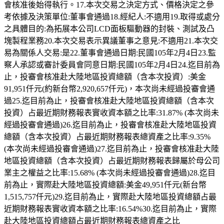
會核准後始得執行。17.本次交易之決定方式、價格決定之參
考依據及決策單位:董事會通過18.經紀人:不適用19.取得或處分
之具體目的:為拓展本公司LCD面板驅動器的封裝、測試及凸
塊製程業務20.本次交易表示異議董事之意見:不適用21.本次交
易為關係人交易:是22.董事會通過日期:民國105年2月4日23.監
察人承認或審計委員會同意日期:民國105年2月4日24.迄目前為
止，投審會核准赴大陸地區投資總額（含本次投資）:美金
91,951仟元(約新台幣2,920,657仟元)，本次尚未經過投審會通
過25.迄目前為止，投審會核准赴大陸地區投資總額（含本次
投資）占最近期財務報表實收資本額之比率:31.87% (本次尚未
經過投審會通過)26.迄目前為止，投審會核准赴大陸地區投資
總額（含本次投資）占最近期財務報表總資產之比率:9.35%
(本次尚未經過投審會通過)27.迄目前為止，投審會核准赴大陸
地區投資總額（含本次投資）占最近期財務報表歸屬於母公司
業主之權益之比率:15.68% (本次尚未經過投審會通過)28.迄目
前為止，實際赴大陸地區投資總額:美金49,951仟元(新台幣
1,515,757仟元)29.迄目前為止，實際赴大陸地區投資總額占最
近期財務報表實收資本額之比率:16.54%30.迄目前為止，實際
赴大陸地區投資總額占最近期財務報表總資產之比