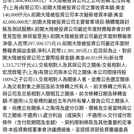
台幣1,404,900,000元）4.大陸被投資公司之公司名稱:宏茂微電
子(上海)有限公司5.前開大陸被投資公司之實收資本額:美金
140,000仟元6.前開大陸被投資公司本次擬新增資本額:美金
42,000,000元7.前開大陸被投資公司主要營業項目:積體電路封
裝及測試服務8.前開大陸被投資公司最近年度財務報表會計師
意見型態:無保留意見9.前開大陸被投資公司最近年度財務報表
淨值:人民幣297,509,573元10.前開大陸被投資公司最近年度財
務報表損益金額:淨利人民幣12,381,305元11.迄目前為止，對前
開大陸被投資公司之實際投資金額:美金49,951仟元(新台幣
1,515,757仟元)12.交易相對人及其與公司之關係:交易相對人:
宏茂微電子(上海)有限公司與本公司之關係:本公司間接持股
100%之子公司13.交易相對人為關係人者，並應公告選定關係
人為交易對象之原因及前次移轉之所有人、前次移轉之所有人
與公司及交易相對人間相互之關係、前次移轉日期及移轉金
額:不適用14.交易標的最近五年內所有權人曾為公司之關係人
者，尚應公告關係人之取得及處分日期、價格及交易當時與公
司之關係:不適用15.處分利益（或損失）:不適用16.交付或付款
條件（含付款期間及金額）、契約限制條款及其他重要約定事
項:本投資案經董事會決議通過後，呈提經濟部投資審議委員