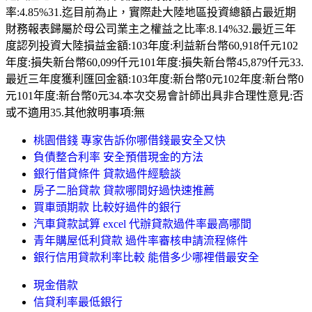
率:4.85%31.迄目前為止，實際赴大陸地區投資總額占最近期
財務報表歸屬於母公司業主之權益之比率:8.14%32.最近三年
度認列投資大陸損益金額:103年度:利益新台幣60,918仟元102
年度:損失新台幣60,099仟元101年度:損失新台幣45,879仟元33.
最近三年度獲利匯回金額:103年度:新台幣0元102年度:新台幣0
元101年度:新台幣0元34.本次交易會計師出具非合理性意見:否
或不適用35.其他敘明事項:無
桃園借錢 專家告訴你哪借錢最安全又快
負債整合利率 安全預借現金的方法
銀行借貸條件 貸款過件經驗談
房子二胎貸款 貸款哪間好過快速推薦
買車頭期款 比較好過件的銀行
汽車貸款試算 excel 代辦貸款過件率最高哪間
青年購屋低利貸款 過件率審核申請流程條件
銀行信用貸款利率比較 能借多少哪裡借最安全
現金借款
信貸利率最低銀行