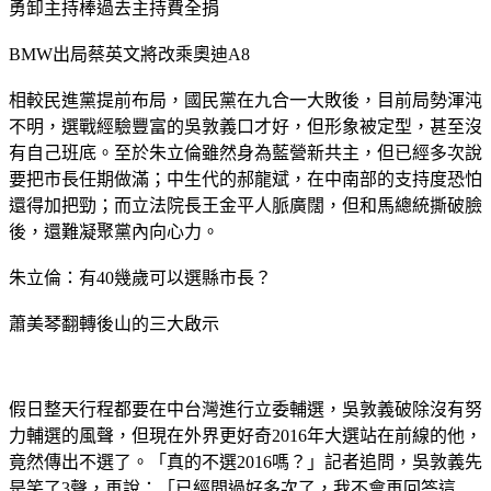
勇卸主持棒過去主持費全捐
BMW出局蔡英文將改乘奧迪A8
相較民進黨提前布局，國民黨在九合一大敗後，目前局勢渾沌
不明，選戰經驗豐富的吳敦義口才好，但形象被定型，甚至沒
有自己班底。至於朱立倫雖然身為藍營新共主，但已經多次說
要把市長任期做滿；中生代的郝龍斌，在中南部的支持度恐怕
還得加把勁；而立法院長王金平人脈廣闊，但和馬總統撕破臉
後，還難凝聚黨內向心力。
朱立倫：有40幾歲可以選縣市長？
蕭美琴翻轉後山的三大啟示
假日整天行程都要在中台灣進行立委輔選，吳敦義破除沒有努
力輔選的風聲，但現在外界更好奇2016年大選站在前線的他，
竟然傳出不選了。「真的不選2016嗎？」記者追問，吳敦義先
是笑了3聲，再說：「已經問過好多次了，我不會再回答這