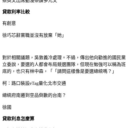
蔡英文出席動漫祭讚多元又
貸款利率比較
有創意
徐巧芯辭黨職並沒有放棄「她」
對於相關議題，吳敦義冷處理。不過，傳出他向勸進的國民黨
立委說，要選的人都會布局競選團隊，但現在勉強可以稱為班
底的，也只有林中森，「「請問這樣像是要選總統嗎？」
柯：路口裝設eTag量化北市交通
總統府南遷到空品倒數的台南？
徐國
貸款利息怎麼算