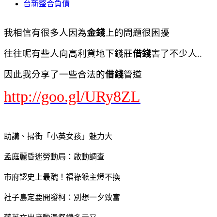
台新整合負債
我相信有很多人因為
金錢
上的問題很困擾
往往呢有些人向高利貸地下錢莊
借錢
害了不少人..
因此我分享了一些合法的
借錢
管道
http://goo.gl/URy8ZL
助講、掃街「小英女孩」魅力大
孟庭麗昏迷勞動局：啟動調查
市府認史上最醜！福祿猴主燈不換
社子島定要開發柯：別想一夕致富