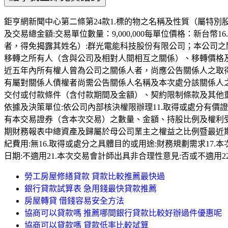
鉅亨網新聞中心第二條第24款1.標的物之名稱及性質（屬特別股者
及交易總金額:交易單位數量：9,000,000每單位價格：新台幣1
者，得免揭露其姓名）:群光電能科技股份有限公司；本公司之
移轉之所有人（含與公司及相對人間相互之關係）、移轉價格及
近五年內所有權人曾為公司之關係人者，尚應公告關係人之取得
有屬對關係人債權者尚需公告關係人名稱及本次處分該關係人之債權
交付或付款條件（含付款期間及金額）、契約限制條款及其他重
依據及決策單位:依公司內部核決權限辦理11.取得或處分有價證
有本交易證券（含本次交易）之數量、金額、持股比例及權利受
期財務報表中總資產及歸屬於母公司業主之權益之比例暨最近期財務
紀費用:無16.取得或處分之具體目的或用途:財務規劃需求17.本次
日期:不適用21.本次交易會計師出具非合理性意見:否或不適用2
勞工房屋修繕貸款 貸款比較推薦最快過
銀行貸款試算表 急用錢最快貸款推薦
房屋轉貸 借錢容易安全方法
協商可以貸款嗎 推薦哪間銀行貸款比較好辦過件優惠呢
協商可以貸款嗎 貸款低率比較試算