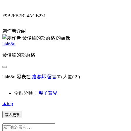
F9B2FB7B24ACB231
創作者介紹
ht465rt
黃俊綸的部落格
ht465rt 發表在
痞客邦
留言
(0)
人氣(
2
)
全站分類：
親子育兒
▲top
載入更多