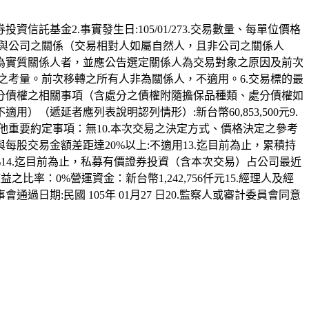
基金2.事實發生日:105/01/273.交易數量、每單位價格
易相對人及其與公司之關係（交易相對人如屬自然人，且非公司之關係人
人為實質關係人者，並應公告選定關係人為交易對象之原因及前次
之考量。前次移轉之所有人非為關係人，不適用。6.交易標的最
處分債權之相關事項（含處分之債權附隨擔保品種類、處分債權如
（遞延者應列表說明認列情形）:新台幣60,853,500元9.
重要約定事項：無10.本次交易之決定方式、價格決定之參考
每股交易金額差距達20%以上:不適用13.迄目前為止，累積持
14.迄目前為止，私募有價證券投資（含本次交易）占公司最近
：0%營運資金：新台幣1,242,756仟元15.經理人及經
通過日期:民國 105年 01月27 日20.監察人或審計委員會同意