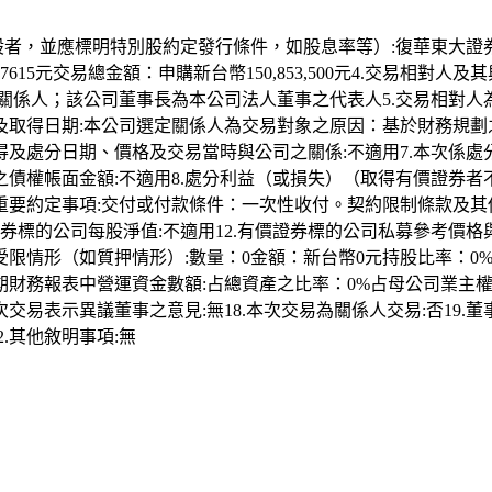
，並應標明特別股約定發行條件，如股息率等）:復華東大證券投資信託
6.7615元交易總金額：申購新台幣150,853,500元4.交
關係人；該公司董事長為本公司法人董事之代表人5.交易相對
取得日期:本公司選定關係人為交易對象之原因：基於財務規劃
及處分日期、價格及交易當時與公司之關係:不適用7.本次係
帳面金額:不適用8.處分利益（或損失）（取得有價證券者不適用）
要約定事項:交付或付款條件：一次性收付。契約限制條款及其他
券標的公司每股淨值:不適用12.有價證券標的公司私募參考價格與
限情形（如質押情形）:數量：0金額：新台幣0元持股比率：0%
報表中營運資金數額:占總資產之比率：0%占母公司業主權益之比率
交易表示異議董事之意見:無18.本次交易為關係人交易:否19.董事會
2.其他敘明事項:無