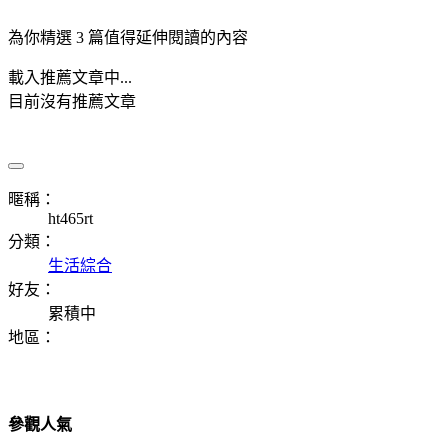
為你精選 3 篇值得延伸閱讀的內容
載入推薦文章中...
目前沒有推薦文章
暱稱：
ht465rt
分類：
生活綜合
好友：
累積中
地區：
參觀人氣