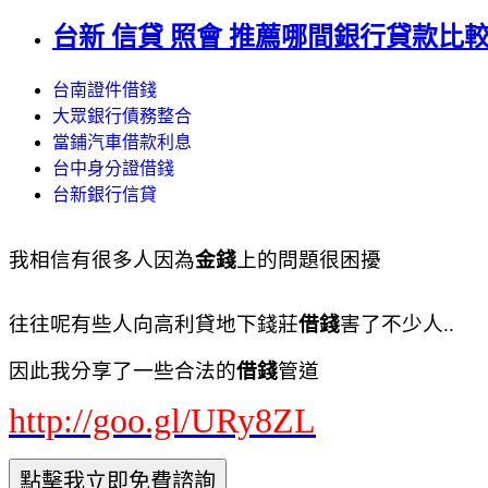
台新 信貸 照會 推薦哪間銀行貸款比
台南證件借錢
大眾銀行債務整合
當鋪汽車借款利息
台中身分證借錢
台新銀行信貸
我相信有很多人因為
金錢
上的問題很困擾
往往呢有些人向高利貸地下錢莊
借錢
害了不少人..
因此我分享了一些合法的
借錢
管道
http://goo.gl/URy8ZL