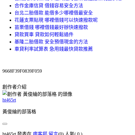
合作金庫信貸 借錢容易安全方法
台北二胎借款 能借多少哪裡借最安全
花蓮支票貼現 哪裡借錢可以快速撥款呢
苗栗借錢 哪裡借錢最好辦快速撥款
貸款買車 貸款如何輕鬆過件
基隆二胎借款 安全預借現金的方法
車貸利率試算表 急用錢最快貸款推薦
9668F39F0839F059
創作者介紹
ht465rt
黃俊綸的部落格
ht465rt 發表在
痞客邦
留言
(0)
人氣(
0
)