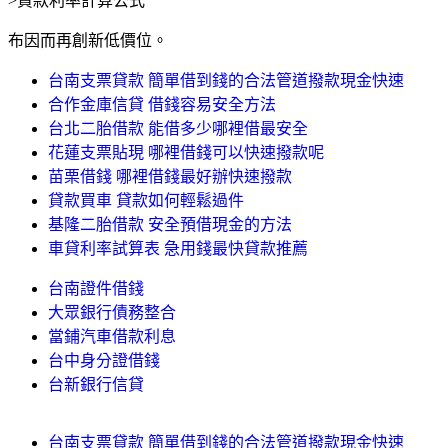
>
貸款利率計算公式
布因而再創新低價位。
台南支票貸款 簡單借到錢的合法管道撥款現金快速
合作金庫信貸 借錢容易安全方法
台北二胎借款 能借多少哪裡借最安全
花蓮支票貼現 哪裡借錢可以快速撥款呢
苗栗借錢 哪裡借錢最好辦快速撥款
貸款買車 貸款如何輕鬆過件
基隆二胎借款 安全預借現金的方法
車貸利率試算表 急用錢最快貸款推薦
台南證件借錢
大眾銀行債務整合
當鋪汽車借款利息
台中身分證借錢
台新銀行信貸
台南支票貸款 簡單借到錢的合法管道撥款現金快速