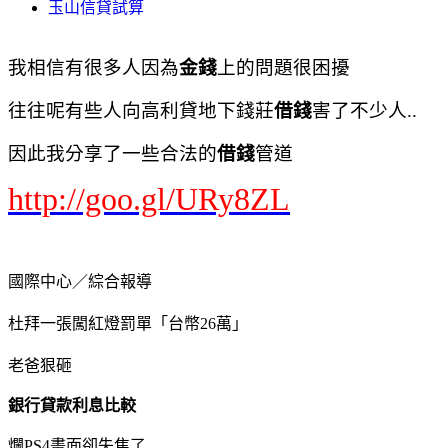
玉山信貸試算
我相信有很多人因為
金錢
上的問題很困擾
往往呢有些人向高利貸地下錢莊
借錢
害了不少人..
因此我分享了一些合法的
借錢
管道
http://goo.gl/URy8ZL
國際中心／綜合報導
杜拜一張闖紅燈罰單「台幣26萬」
老爸狠砸
銀行貸款利息比較
爛PS4畫面卻失焦了