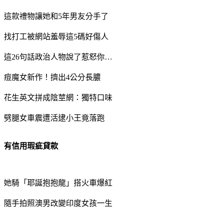
這款禮物讓她和5年男友分手了
找打工被網站羞辱這5碼好傷人
這26句話政治人物說了惹怒你…
痘魔女新作！擠出4公分長膿
花生英文拼成陰莖網：獨特口味
劈腿女車震遭活逮小王竟落跑
有信用瑕疵貸款
她騎「耶誕抱抱龍」搭火車爆紅
隨手拍照澳男改變印度女孩一生