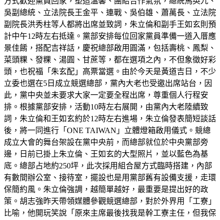
方式歡迎黨員回家，塑造溫馨、團結合作氣氛，總統馬英九、
吳副總統、立法院長王金平、連戰、吳伯雄、蕭萬長、立法院
副院長洪秀柱等人都將出席並致詞，朱立倫和副手王如玄則預
計中午12時左右抵達。黨部安排每位回家黨員準備一道入厝應
景佳餚，搭配吉祥話，慶祝總部啟用圓滿，包括壽桃、鳳梨、
菜頭粿、發粿、湯圓、甘蔗等，都在選項之內，不但象徵好彩
頭，也祝福「朱玄配」高票當選。由於今天是黃道吉日，不少
立委也選在5日成立競選總部，黨內大老也受邀出席站台，因
此，黨中央並未要求大家一定要全程出席，尊重個人行程安
排。根據黨部安排，活動10時左右展開，由黨內大老陸續致
詞，朱立倫和王如玄約於12時左右進場，朱立倫發表簡短談話
後，將一同進行「ONE TAIWAN」立體燈箱啟用儀式。競總
成立大會的舞台架設在黨中央前，而總部就位於中央黨部旁
邊，日前已掛上朱立倫、王如玄的大型照片，並以藍色為基
底。總部占地約250坪，此次採用組合屋方式臨時搭建，內部
有數間辦公室、接待室，擺設也是用黨部舊有設備支援，走環
保簡約風。朱立倫強調，越簡單越好，最重要是提出好的政
策。胡志強昨天帶領媒體參觀競選總部，對於外界用「工寮」
比喻，他開玩笑說「原來主席最後找我是幹工寮主任，但我保