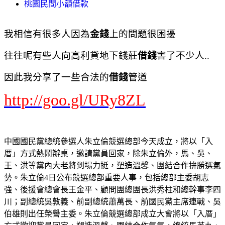
桃園民間小額借款
我相信有很多人因為
金錢
上的問題很困擾
往往呢有些人向高利貸地下錢莊
借錢
害了不少人..
因此我分享了一些合法的
借錢
管道
http://goo.gl/URy8ZL
中國國民黨總統參選人朱立倫競選總部今天成立，將以「入
厝」方式熱鬧辦桌，邀請黨員回家，除朱立倫外，馬、吳、
王、洪等黨內大老將到場力挺，塑造溫馨、團結合作拚勝選氣
勢。朱立倫4日公布競選總部重要人事，包括總部主委胡志
強、後援會總會長王金平、顧問團總團長洪秀柱和總幹事李四
川；副總統吳敦義、前副總統蕭萬長、前國民黨主席連戰、吳
伯雄則出任榮譽主委。朱立倫競選總部成立大會將以「入厝」