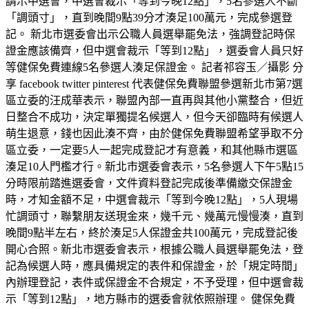
請示中選會，中選會裁示「等到今晚12點」，5名參選人不斷
「調頭寸」，直到晚間9點39分才湊足100萬元，完成參選登
記。 新北市選委會出示公職人員選舉罷免法，強調登記時保
證金應該備齊，但中選會裁示「等到12點」，選委會人員只好
等健保免費連線5名參選人湊足保證金。 記者祁容玉／攝影 分
享 facebook twitter pinterest 代表健保免費聯盟參選新北市第7選
區立委的汪成華表示，聯盟內部一直再與其他小黨整合，但近
日整合不成功，決定單獨提名候選人，但今天卻臨時有候選人
萌生退意，錢也因此湊不齊，由於健保免費聯盟希望爭取不分
區立委，一定要5人一起完成登記才有意義，和其他縣市選區
湊足10人門檻才行。新北市選委會表示，5名參選人下午5點15
分時限前踏進選委會，文件資料登記完成後準備繳交保證金
時，才知金額不足，中選會裁示「等到今晚12點」，5人現場
忙調頭寸，聯繫朋友送現金來，幾千元、幾萬元慢慢湊，直到
晚間9點半左右，終於湊足5人保證金共100萬元，完成登記後
開心合照。新北市選委會表示，根據公職人員選舉罷免法，登
記為候選人時，應具備規定的表件和保證金，於「規定時間」
內辦理登記，表件或保證金不合規定，不予受理，但中選會裁
示「等到12點」，地方縣市的選委會就依照辦理。 健保免費