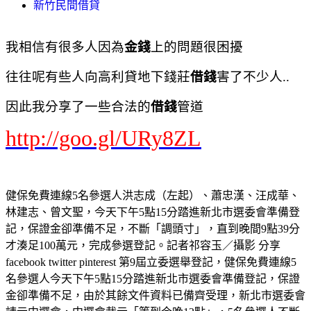
新竹民間借貸
我相信有很多人因為
金錢
上的問題很困擾
往往呢有些人向高利貸地下錢莊
借錢
害了不少人..
因此我分享了一些合法的
借錢
管道
http://goo.gl/URy8ZL
健保免費連線5名參選人洪志成（左起）、蕭忠漢、汪成華、
林建志、曾文聖，今天下午5點15分踏進新北市選委會準備登
記，保證金卻準備不足，不斷「調頭寸」，直到晚間9點39分
才湊足100萬元，完成參選登記。記者祁容玉／攝影 分享
facebook twitter pinterest 第9屆立委選舉登記，健保免費連線5
名參選人今天下午5點15分踏進新北市選委會準備登記，保證
金卻準備不足，由於其餘文件資料已備齊受理，新北市選委會