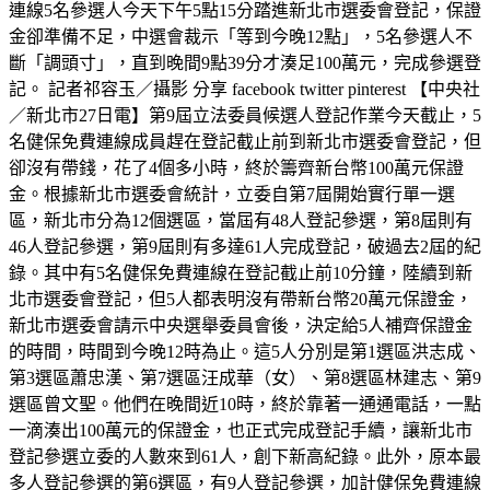
連線5名參選人今天下午5點15分踏進新北市選委會登記，保證
金卻準備不足，中選會裁示「等到今晚12點」，5名參選人不
斷「調頭寸」，直到晚間9點39分才湊足100萬元，完成參選登
記。 記者祁容玉／攝影 分享 facebook twitter pinterest 【中央社
／新北市27日電】第9屆立法委員候選人登記作業今天截止，5
名健保免費連線成員趕在登記截止前到新北市選委會登記，但
卻沒有帶錢，花了4個多小時，終於籌齊新台幣100萬元保證
金。根據新北市選委會統計，立委自第7屆開始實行單一選
區，新北市分為12個選區，當屆有48人登記參選，第8屆則有
46人登記參選，第9屆則有多達61人完成登記，破過去2屆的紀
錄。其中有5名健保免費連線在登記截止前10分鐘，陸續到新
北市選委會登記，但5人都表明沒有帶新台幣20萬元保證金，
新北市選委會請示中央選舉委員會後，決定給5人補齊保證金
的時間，時間到今晚12時為止。這5人分別是第1選區洪志成、
第3選區蕭忠漢、第7選區汪成華（女）、第8選區林建志、第9
選區曾文聖。他們在晚間近10時，終於靠著一通通電話，一點
一滴湊出100萬元的保證金，也正式完成登記手續，讓新北市
登記參選立委的人數來到61人，創下新高紀錄。此外，原本最
多人登記參選的第6選區，有9人登記參選，加計健保免費連線