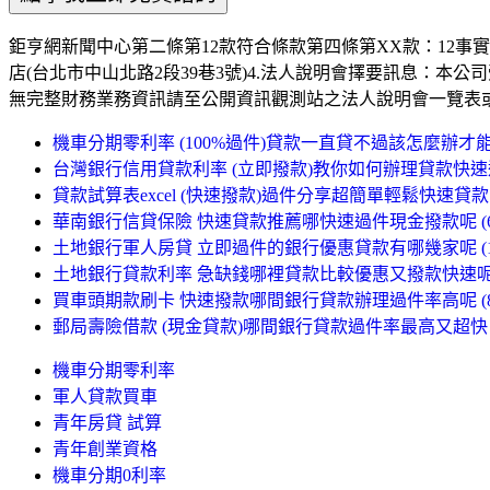
鉅亨網新聞中心第二條第12款符合條款第四條第XX款：12事實發生日：
店(台北市中山北路2段39巷3號)4.法人說明會擇要訊息：
無完整財務業務資訊請至公開資訊觀測站之法人說明會一覽表
機車分期零利率 (100%過件)貸款一直貸不過該怎麼辦才能過件
台灣銀行信用貸款利率 (立即撥款)教你如何辦理貸款快速過件
貸款試算表excel (快速撥款)過件分享超簡單輕鬆快速貸款 (1
華南銀行信貸保險 快速貸款推薦哪快速過件現金撥款呢 (64
土地銀行軍人房貸 立即過件的銀行優惠貸款有哪幾家呢 (12
土地銀行貸款利率 急缺錢哪裡貸款比較優惠又撥款快速呢 (
買車頭期款刷卡 快速撥款哪間銀行貸款辦理過件率高呢 (87
郵局壽險借款 (現金貸款)哪間銀行貸款過件率最高又超快 (2
機車分期零利率
軍人貸款買車
青年房貸 試算
青年創業資格
機車分期0利率