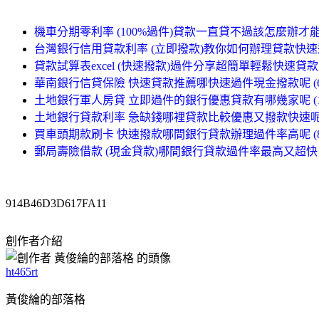
機車分期零利率 (100%過件)貸款一直貸不過該怎麼辦才能過件
台灣銀行信用貸款利率 (立即撥款)教你如何辦理貸款快速過件
貸款試算表excel (快速撥款)過件分享超簡單輕鬆快速貸款 (1
華南銀行信貸保險 快速貸款推薦哪快速過件現金撥款呢 (64
土地銀行軍人房貸 立即過件的銀行優惠貸款有哪幾家呢 (12
土地銀行貸款利率 急缺錢哪裡貸款比較優惠又撥款快速呢 (
買車頭期款刷卡 快速撥款哪間銀行貸款辦理過件率高呢 (87
郵局壽險借款 (現金貸款)哪間銀行貸款過件率最高又超快 (2
914B46D3D617FA11
創作者介紹
ht465rt
黃俊綸的部落格