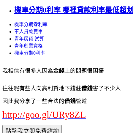
機車分期0利率 哪裡貸款利率最低超划算
機車分期零利率
軍人貸款買車
青年房貸 試算
青年創業資格
機車分期0利率
我相信有很多人因為
金錢
上的問題很困擾
往往呢有些人向高利貸地下錢莊
借錢
害了不少人..
因此我分享了一些合法的
借錢
管道
http://goo.gl/URy8ZL