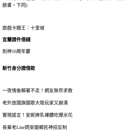
臉書，下同)
遊戲卡關王：十里坡
宜蘭證件借錢
劍神10周年慶
新竹身分證借款
一夜情後賴著不走！網友無奈求救
老外放國旗國歌大陸玩家又崩潰
實現諾言！安妮捧乳裸體吃爆米花
長輩老Line問安圖鄉民神招反制