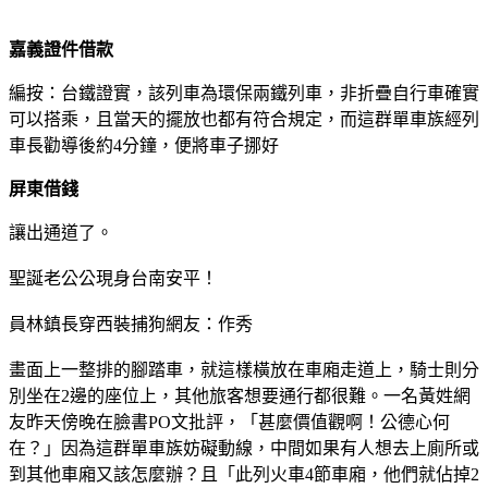
嘉義證件借款
編按：台鐵證實，該列車為環保兩鐵列車，非折疊自行車確實
可以搭乘，且當天的擺放也都有符合規定，而這群單車族經列
車長勸導後約4分鐘，便將車子挪好
屏東借錢
讓出通道了。
聖誕老公公現身台南安平！
員林鎮長穿西裝捕狗網友：作秀
畫面上一整排的腳踏車，就這樣橫放在車廂走道上，騎士則分
別坐在2邊的座位上，其他旅客想要通行都很難。一名黃姓網
友昨天傍晚在臉書PO文批評，「甚麼價值觀啊！公德心何
在？」因為這群單車族妨礙動線，中間如果有人想去上廁所或
到其他車廂又該怎麼辦？且「此列火車4節車廂，他們就佔掉2