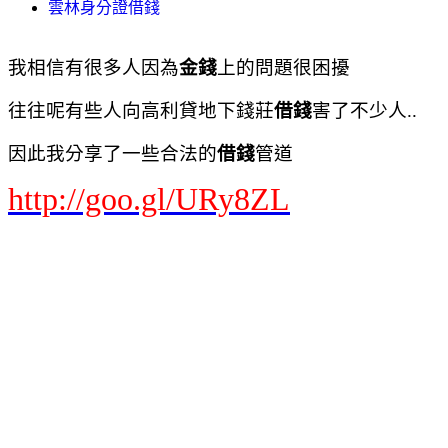
雲林身分證借錢
我相信有很多人因為
金錢
上的問題很困擾
往往呢有些人向高利貸地下錢莊
借錢
害了不少人..
因此我分享了一些合法的
借錢
管道
http://goo.gl/URy8ZL
Yahoo奇摩 網頁搜尋
首頁信箱新聞股市氣象運動名人娛樂App下載購物中心商城拍賣更多
Yahoo
查詢詞
借錢管道哪裡可以借錢身分證借錢身分證借款證件借錢證件借款
搜尋
網頁
知識+
圖片
影片