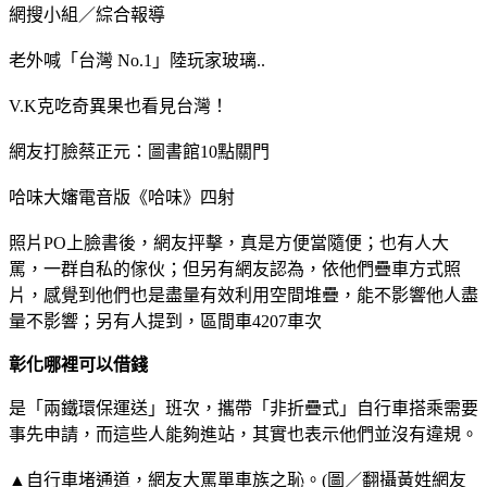
網搜小組／綜合報導
老外喊「台灣 No.1」陸玩家玻璃..
V.K克吃奇異果也看見台灣！
網友打臉蔡正元：圖書館10點關門
哈味大嬸電音版《哈味》四射
照片PO上臉書後，網友抨擊，真是方便當隨便；也有人大
罵，一群自私的傢伙；但另有網友認為，依他們疊車方式照
片，感覺到他們也是盡量有效利用空間堆疊，能不影響他人盡
量不影響；另有人提到，區間車4207車次
彰化哪裡可以借錢
是「兩鐵環保運送」班次，攜帶「非折疊式」自行車搭乘需要
事先申請，而這些人能夠進站，其實也表示他們並沒有違規。
▲自行車堵通道，網友大罵單車族之恥。(圖／翻攝黃姓網友