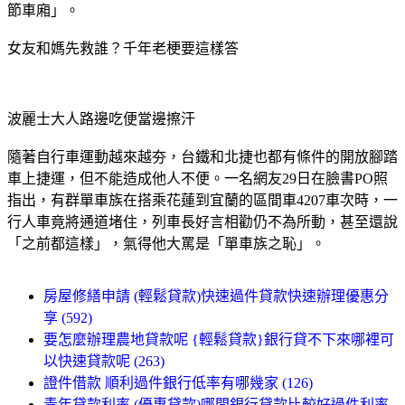
節車廂」。
女友和媽先救誰？千年老梗要這樣答
波麗士大人路邊吃便當邊擦汗
隨著自行車運動越來越夯，台鐵和北捷也都有條件的開放腳踏
車上捷運，但不能造成他人不便。一名網友29日在臉書PO照
指出，有群單車族在搭乘花蓮到宜蘭的區間車4207車次時，一
行人車竟將通道堵住，列車長好言相勸仍不為所動，甚至還說
「之前都這樣」，氣得他大罵是「單車族之恥」。
房屋修繕申請 (輕鬆貸款)快速過件貸款快速辦理優惠分
享 (592)
要怎麼辦理農地貸款呢 {輕鬆貸款}銀行貸不下來哪裡可
以快速貸款呢 (263)
證件借款 順利過件銀行低率有哪幾家 (126)
青年貸款利率 (優惠貸款)哪間銀行貸款比較好過件利率