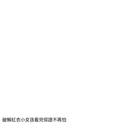
專人線上服務！提供優質汽車借錢方案、試算諮詢，上櫃公司誠信認證，讓您安心借貸
貸款-銀行貸款諮詢-全程免收費
房屋貸款轉貸增貸、房屋仲介買賣、房貸代書、個人信貸、公司貸款、車貸、負債整
快速借款 – 台北 大展融資
專辦 汽機車借款、房屋二胎、支票借款、代償專案，專人規劃彈性還款，歡迎洽詢。
花旗房屋借貸優惠免相關手續費
成功申辦享免代償費、免鑑價費現省1萬，立即留電洽詢最新優惠利率，幫您輕鬆省利
更多贊助網站
熱門搜尋
1統一發票
2謝和弦女友
3威力彩
4樂華夜市恐熄燈
5魏應充無罪
6油價查詢
7林榮三病逝
8性感女團雪炫
9江祖平怪病
10紅衣小女孩
查詢詞
借錢管道哪裡可以借錢身分證借錢身分證借款證件借錢證件借款
搜尋
Yahoo 奇摩服務中心建議隱私權政策服務條款廣告Powered by Bing™
破解紅衣小女孩看完保證不再怕