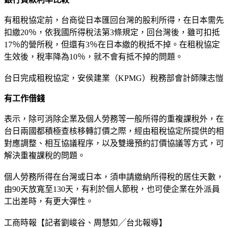
有租稅協定前，台商從日本匯回台灣的股利所得，在日本需先
扣繳20％，依我國所得稅法第3條規定，回台灣後，雖可扣抵
17％的營所稅，但還有3％在日本繳的稅抵不掉。在租稅協定
生效後，稅率降為10％，就不會有抵不掉的問題。
台日完成租稅協定，安侯建業（KPMG）稅務部會計師陳志愷
有工作借錢
表示，除可消除企業及個人勞務等一般所得的重複課稅外，在
台日兩國都積極查核移轉訂價之際，經由租稅協定所提供的相
對應調整、相互協議程序，以及雙邊預約訂價協議等方式，可
解決重複課稅的問題。
個人勞務所得在台灣或日本，須申請繳納所得稅的居住天數，
由90天放寬至130天，有利於個人節稅，也可使企業在外派員
工出差時，有更大彈性。
工商時報【記者劉峻谷、周慧如╱台北報導】