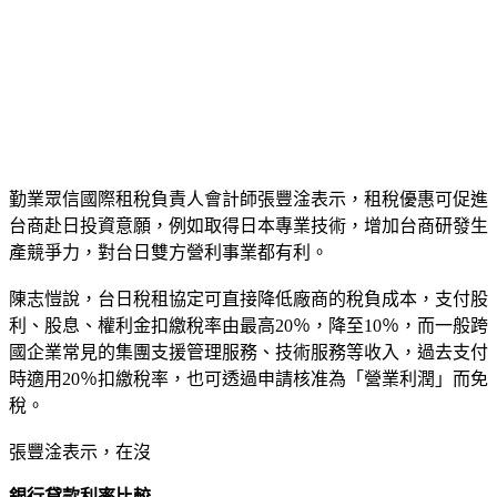
4
5
6
7
8
9
10
根據您的網際網路位址 - 使用精確位置 - 瞭解詳情
說明 提供意見 隱私權 服務條款
勤業眾信國際租稅負責人會計師張豐淦表示，租稅優惠可促進
台商赴日投資意願，例如取得日本專業技術，增加台商研發生
產競爭力，對台日雙方營利事業都有利。
陳志愷說，台日稅租協定可直接降低廠商的稅負成本，支付股
利、股息、權利金扣繳稅率由最高20％，降至10％，而一般跨
國企業常見的集團支援管理服務、技術服務等收入，過去支付
時適用20％扣繳稅率，也可透過申請核准為「營業利潤」而免
稅。
張豐淦表示，在沒
銀行貸款利率比較