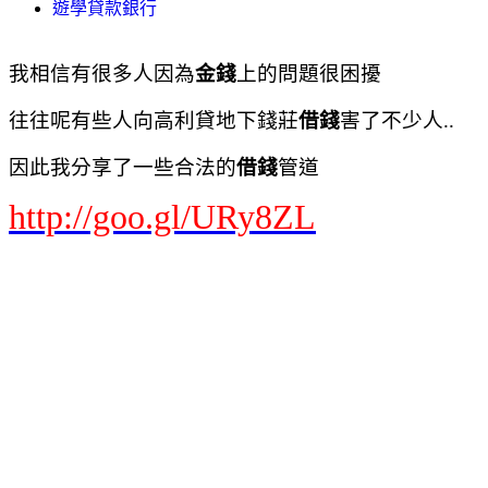
遊學貸款銀行
我相信有很多人因為
金錢
上的問題很困擾
往往呢有些人向高利貸地下錢莊
借錢
害了不少人..
因此我分享了一些合法的
借錢
管道
http://goo.gl/URy8ZL
Google+
搜尋
圖片
地圖
Play
YouTube
新聞
Gmail
更多
0