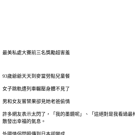
4
5
6
7
8
9
10
根據您的網際網路位址 - 使用精確位置 - 瞭解詳情
說明 提供意見 隱私權 服務條款
最美私處大賽前三名獎勵超害羞
93歲爺爺天天到麥當勞點兒童餐
女子跳軌遭列車輾壓身體不見了
男和女友嘗禁果卻見她老爸偷情
許多網友表示太閃了，「我的墨鏡呢」、「這絕對是我看過最
散發出幸福的氣息。
外國情侶閃照傳到日本卻變成...