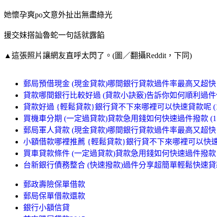
她懷孕爽po文意外扯出無盡綠光
援交妹搭訕魯蛇一句話就露餡
▲這張照片讓網友直呼太閃了。(圖／翻攝Reddit，下同)
郵局預借現金 (現金貸款)哪間銀行貸款過件率最高又超快 (3
貸款哪間銀行比較好過 (貸款小訣竅)告訴你如何順利過件低率
貸款好過 {輕鬆貸款}銀行貸不下來哪裡可以快速貸款呢 (15
買機車分期 (一定過貸款)貸款急用錢如何快速過件撥款 (11
郵局軍人貸款 (現金貸款)哪間銀行貸款過件率最高又超快 (6
小額借款哪裡推薦 {輕鬆貸款}銀行貸不下來哪裡可以快速貸款
買車貸款條件 (一定過貸款)貸款急用錢如何快速過件撥款 (3
台新銀行債務整合 (快速撥款)過件分享超簡單輕鬆快速貸款 (
郵政壽險保單借款
郵局保單借款還款
銀行小額信貸