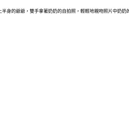
、裸上半身的爺爺，雙手拿著奶奶的自拍照，輕輕地親吻照片中奶