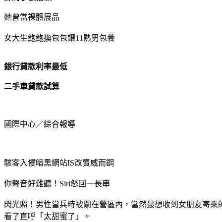
她曾當裸體展品
女大生鮑鮑換包包讓11熟男包養
銀行貸款利率最低
二手車貸款試算
國際中心／綜合報導
駭客入侵暗黑網站IS改賣威而鋼
你聲音好難聽！Siri怒回一長串
閃光照！男性當兵時被關在營區內，當然最想收到女朋友寄來
看了直呼「太甜蜜了」。