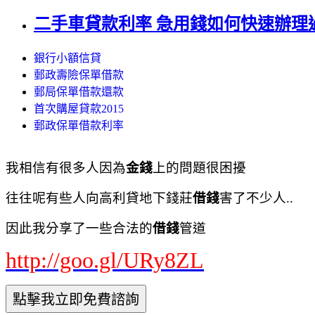
二手車貸款利率 急用錢如何快速辦理過件
銀行小額信貸
郵政壽險保單借款
郵局保單借款還款
首次購屋貸款2015
郵政保單借款利率
我相信有很多人因為
金錢
上的問題很困擾
往往呢有些人向高利貸地下錢莊
借錢
害了不少人..
因此我分享了一些合法的
借錢
管道
http://goo.gl/URy8ZL