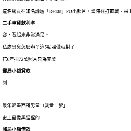
這名網友在知名論壇「Reddit」PO出照片，當時在打韓戰
二手車貸款利率
容，看起來非常滿足。
私處臭臭怎麼辦？這5點照做就對了
花6年拍72萬照片只為完美一
郵局小額貸款
刻
最年輕墨西哥男童11歲當「爹」
史上最像黑猩猩的
郵局小額借款