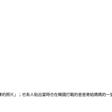
棒的照片」；也有人貼出當時也在韓國打戰的爸爸寄給媽媽的一張