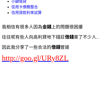
小額借貸
信用卡債務整合
信用貸款利率試算
我相信有很多人因為
金錢
上的問題很困擾
往往呢有些人向高利貸地下錢莊
借錢
害了不少人..
因此我分享了一些合法的
借錢
管道
http://goo.gl/URy8ZL
小額貸款 推薦
小額貸款推薦
小額貸款利率
小額貸款利率
小額貸款公司
小額借貸
小額借款 台北