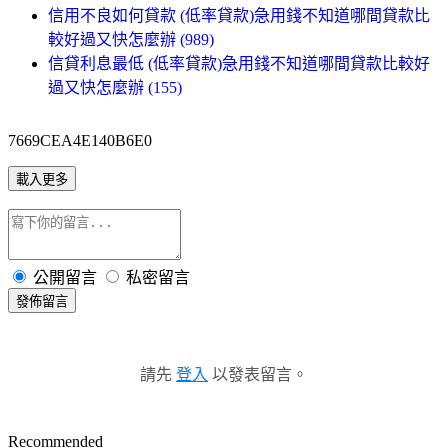
信用不良如何貸款 (低率貸款)急用錢不知道哪間貸款比
較好過又快怎麼辦 (989)
信貸利息最低 (低率貸款)急用錢不知道哪間貸款比較好
過又快怎麼辦 (155)
7669CEA4E140B6E0
載入更多
公開留言
私密留言
發佈留言
請先
登入
以發表留言。
Recommended