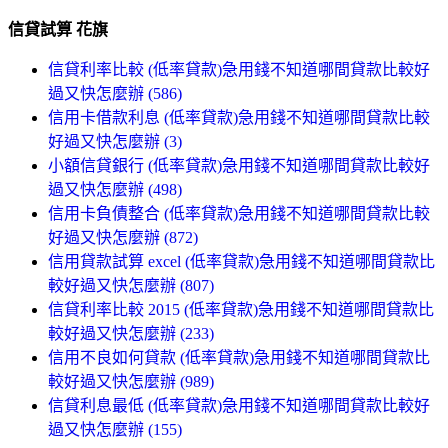
信貸試算 花旗
信貸利率比較 (低率貸款)急用錢不知道哪間貸款比較好
過又快怎麼辦 (586)
信用卡借款利息 (低率貸款)急用錢不知道哪間貸款比較
好過又快怎麼辦 (3)
小額信貸銀行 (低率貸款)急用錢不知道哪間貸款比較好
過又快怎麼辦 (498)
信用卡負債整合 (低率貸款)急用錢不知道哪間貸款比較
好過又快怎麼辦 (872)
信用貸款試算 excel (低率貸款)急用錢不知道哪間貸款比
較好過又快怎麼辦 (807)
信貸利率比較 2015 (低率貸款)急用錢不知道哪間貸款比
較好過又快怎麼辦 (233)
信用不良如何貸款 (低率貸款)急用錢不知道哪間貸款比
較好過又快怎麼辦 (989)
信貸利息最低 (低率貸款)急用錢不知道哪間貸款比較好
過又快怎麼辦 (155)