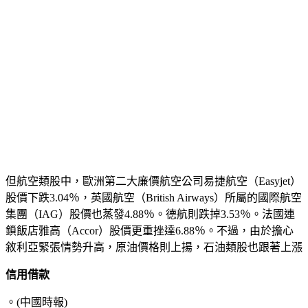
信用卡負債整合
信用卡借款利息
信用卡債務
信用卡債務整合
信用卡債務整合
信用卡整合負債
信用卡整合負債
信用卡預借現金
信用借款
信用瑕疵貸款
信用瑕疵可以貸款嗎
信用瑕疵可以貸款嗎
信用瑕疵汽車貸款
向地下錢莊借錢
但航空類股中，歐洲第二大廉價航空公司易捷航空（Easyjet）
股價下跌3.04％，英國航空（British Airways）所屬的國際航空
集團（IAG）股價也蒸發4.88％。德航則跌掉3.53％。法國連
鎖飯店雅高（Accor）股價更重挫達6.88％。不過，由於擔心
敘利亞緊張情勢升高，原油價格則上揚，石油類股也跟著上漲
信用借款
。(中國時報)