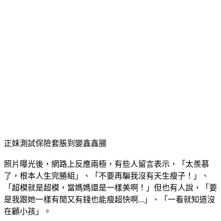
台新銀行信用貸款利率
台新銀行債務整合
台新銀行車貸
台新銀行車貸
台新預借現金
台中借錢管道
台中借錢管道
台中小額借款
台中小額借款
台中證件借款
台中證件借錢
台中證件借錢
台中市青年創業貸款條件
台中身分證借錢
台中身分證借錢
正妹測試保險套脹到變鑫鑫腸
照片曝光後，網路上反應兩極，有些人留言表示，「太羨慕
了，根本人生完勝組」、「不要再騙我沒有天生瘦子！」、
「超模就是超模，當媽媽還是一樣美啊！」但也有人說，「要
是我跟她一樣有閒又有錢也能瘦超快啊...」、「一看就知道沒
在顧小孩」。