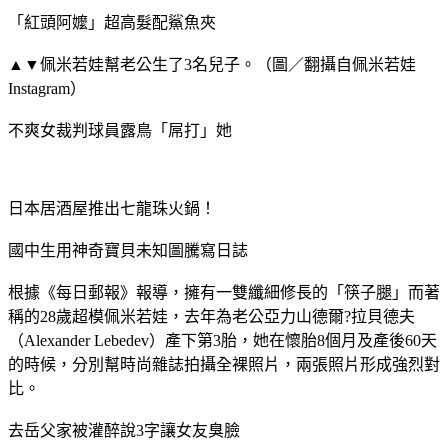
「紅頭阿嬤」超高髮配鯊魚夾
▲▼佩米若娃幫老公生了3名兒子。（圖／翻攝自佩米若娃
Instagram）
不爽女裁判球員露鳥「屌打」她
日本居酒屋推出七龍珠火鍋！
國中生用神奇寶貝未知圖騰寫日誌
根據《每日郵報》報導，擁有一雙纖細修長的「筷子腿」而著
稱的28歲超模佩米若娃，去年為老公亞力山德爾?拉貝德夫
（Alexander Lebedev）產下第3胎，她在懷胎8個月及產後60天
的時候，分別幫時尚雜誌拍攝全裸照片，兩張照片形成強烈對
比。
去岳父家被灌醉說3字讓女友臭臉