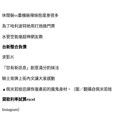
休閒裝vs重機裝辣妹態度差很多
為了哈利波特她用打炮換門票
水管空氣槍超神網友跪
台新整合負債
求影片
「您有新訊息」創意滿分釣妹法
騎士背牌上街內文讓大家感動
▲佩米若娃迅速恢復產前的魔鬼身材。（圖／翻攝自佩米若娃
貸款利率試算excel
Instagram）