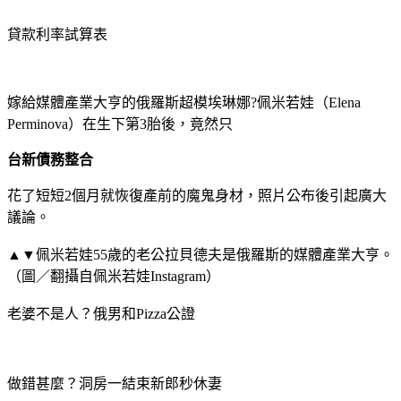
貸款利率試算表
嫁給媒體產業大亨的俄羅斯超模埃琳娜?佩米若娃（Elena
Perminova）在生下第3胎後，竟然只
台新債務整合
花了短短2個月就恢復產前的魔鬼身材，照片公布後引起廣大
議論。
▲▼佩米若娃55歲的老公拉貝德夫是俄羅斯的媒體產業大亨。
（圖／翻攝自佩米若娃Instagram）
老婆不是人？俄男和Pizza公證
做錯甚麼？洞房一結束新郎秒休妻