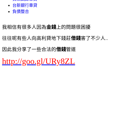
台新銀行車貸
負債整合
我相信有很多人因為
金錢
上的問題很困擾
往往呢有些人向高利貸地下錢莊
借錢
害了不少人..
因此我分享了一些合法的
借錢
管道
http://goo.gl/URy8ZL
負債協商
債務協商
負債整合
負債整合 推薦
負債整合 好嗎
負債整合 前置協商
負債整合條件
負債整合條件