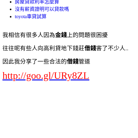
房屋貸款利率怎麼算
沒有薪資證明可以貸款嗎
toyota車貸試算
我相信有很多人因為
金錢
上的問題很困擾
往往呢有些人向高利貸地下錢莊
借錢
害了不少人..
因此我分享了一些合法的
借錢
管道
http://goo.gl/URy8ZL
104原住民微笑貸款條件
toyota車貸試算
保單貸款利率
保單借款 試算
保單借款利息
保單借款利率
保單借款額度