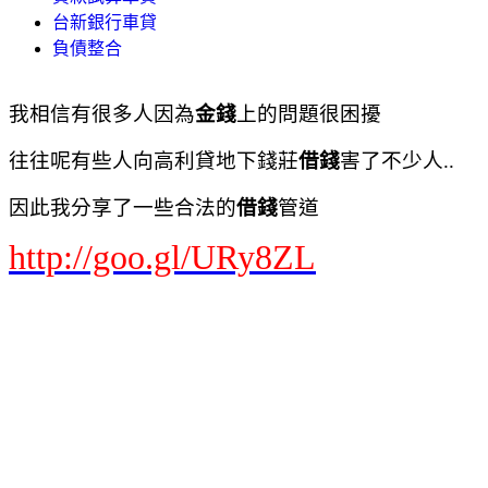
台新銀行車貸
負債整合
我相信有很多人因為
金錢
上的問題很困擾
往往呢有些人向高利貸地下錢莊
借錢
害了不少人..
因此我分享了一些合法的
借錢
管道
http://goo.gl/URy8ZL
負債協商
債務協商
負債整合
負債整合 推薦
負債整合 好嗎
負債整合 前置協商
負債整合條件
負債整合條件