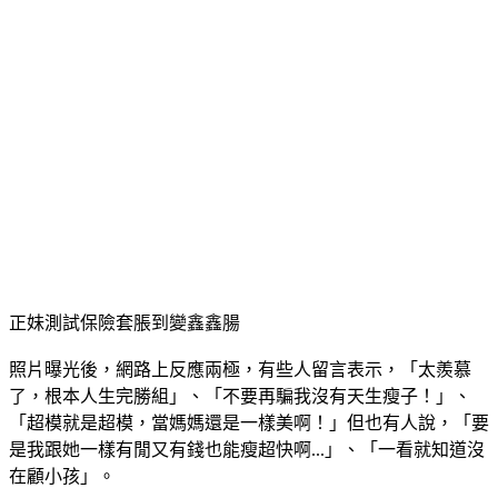
台新銀行信用貸款利率
台新銀行債務整合
台新銀行車貸
台新銀行車貸
台新預借現金
台中借錢管道
台中借錢管道
台中小額借款
台中小額借款
台中證件借款
台中證件借錢
台中證件借錢
台中市青年創業貸款條件
台中身分證借錢
台中身分證借錢
正妹測試保險套脹到變鑫鑫腸
照片曝光後，網路上反應兩極，有些人留言表示，「太羨慕
了，根本人生完勝組」、「不要再騙我沒有天生瘦子！」、
「超模就是超模，當媽媽還是一樣美啊！」但也有人說，「要
是我跟她一樣有閒又有錢也能瘦超快啊...」、「一看就知道沒
在顧小孩」。