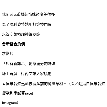
休閒裝vs重機裝辣妹態度差很多
為了哈利波特她用打炮換門票
水管空氣槍超神網友跪
台新整合負債
求影片
「您有新訊息」創意滿分釣妹法
騎士背牌上街內文讓大家感動
▲佩米若娃迅速恢復產前的魔鬼身材。（圖／翻攝自佩米若娃
貸款利率試算excel
Instagram）