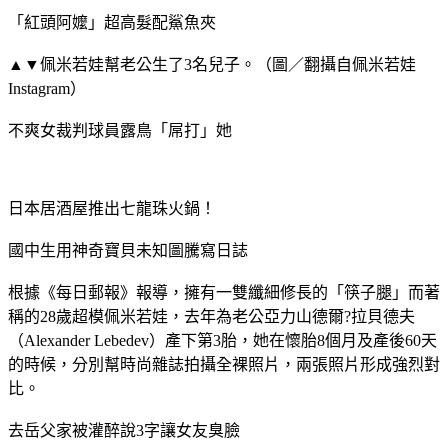
「紅頭阿嬤」超高髮配鯊魚夾
▲▼佩米若娃幫老公生了3名兒子。（圖／翻攝自佩米若娃
Instagram）
不爽女裁判球員露鳥「屌打」她
日本居酒屋推出七龍珠火鍋！
國中生用神奇寶貝未知圖騰寫日誌
根據《每日郵報》報導，擁有一雙纖細修長的「筷子腿」而著
稱的28歲超模佩米若娃，去年為老公亞力山德爾?拉貝德夫
（Alexander Lebedev）產下第3胎，她在懷胎8個月及產後60天
的時候，分別幫時尚雜誌拍攝全裸照片，兩張照片形成強烈對
比。
去岳父家被灌醉說3字讓女友臭臉