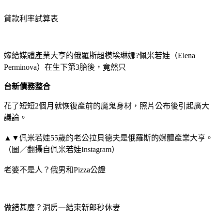
貸款利率試算表
嫁給媒體產業大亨的俄羅斯超模埃琳娜?佩米若娃（Elena
Perminova）在生下第3胎後，竟然只
台新債務整合
花了短短2個月就恢復產前的魔鬼身材，照片公布後引起廣大
議論。
▲▼佩米若娃55歲的老公拉貝德夫是俄羅斯的媒體產業大亨。
（圖／翻攝自佩米若娃Instagram）
老婆不是人？俄男和Pizza公證
做錯甚麼？洞房一結束新郎秒休妻