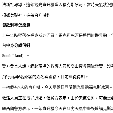
法新社報導，這架觀光直升機墜入福克斯冰河，當時天氣狀況
根據美聯社，這架直升機約
貸款利率怎麼算
上午11時墜落在福克斯冰河區。福克斯冰河是熱門旅遊景點，
台中身分證借錢
South Island）。
警方發言人說，趕赴現場的救護人員和高山搜救團隊證實，沒
飛行員與6名乘客的姓名與國籍，目前無從得知。
一架載有7人的直升機，今天墜落紐西蘭觀光景點福克斯冰河。圖擷取自：衛報（The G
救難人員正在搜尋遺體，但警方表示，由於天氣惡劣，可能需
紐西蘭警方表示，一架直升機今天在惡劣天氣中墜毀於福克斯冰河（