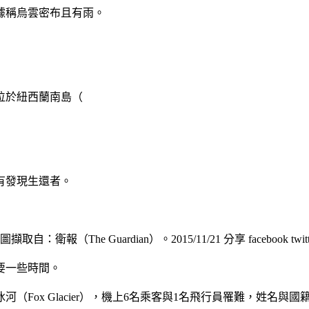
據稱烏雲密布且有雨。
位於紐西蘭南島（
有發現生還者。
uardian）。2015/11/21 分享 facebook twitter pi
要一些時間。
Fox Glacier），機上6名乘客與1名飛行員罹難，姓名與國